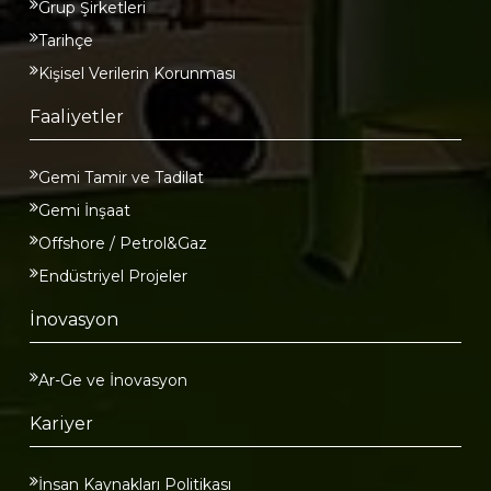
Grup Şirketleri
Tarihçe
Kişisel Verilerin Korunması
Faaliyetler
Gemi Tamir ve Tadilat
Gemi İnşaat
Offshore / Petrol&Gaz
Endüstriyel Projeler
İnovasyon
Ar-Ge ve İnovasyon
Kariyer
İnsan Kaynakları Politikası