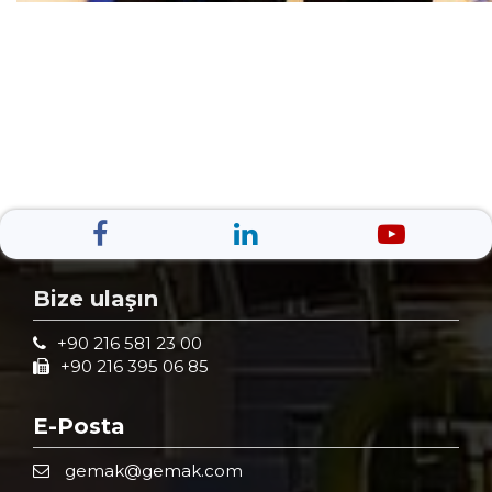
Bize ulaşın
+90 216 581 23 00
+90 216 395 06 85
E-Posta
gemak@gemak.com