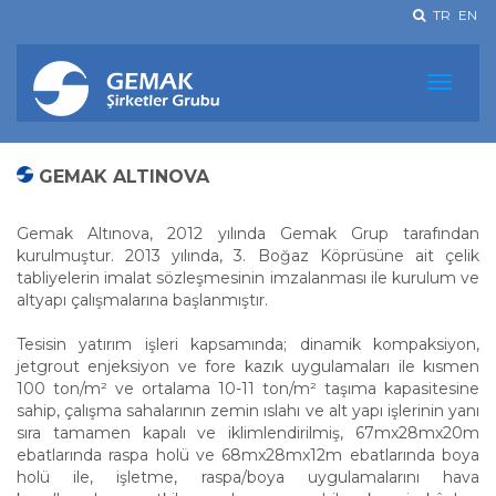
TR
EN
GEMAK ALTINOVA
Gemak Altınova, 2012 yılında Gemak Grup tarafından
kurulmuştur. 2013 yılında, 3. Boğaz Köprüsüne ait çelik
tabliyelerin imalat sözleşmesinin imzalanması ile kurulum ve
altyapı çalışmalarına başlanmıştır.
Tesisin yatırım işleri kapsamında; dinamik kompaksiyon,
jetgrout enjeksiyon ve fore kazık uygulamaları ile kısmen
100 ton/m² ve ortalama 10-11 ton/m² taşıma kapasitesine
sahip, çalışma sahalarının zemin ıslahı ve alt yapı işlerinin yanı
sıra tamamen kapalı ve iklimlendirilmiş, 67mx28mx20m
ebatlarında raspa holü ve 68mx28mx12m ebatlarında boya
holü ile, işletme, raspa/boya uygulamalarını hava