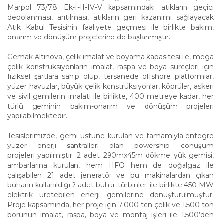
Marpol 73/78 Ek-I-II-IV-V kapsamındaki atıkların geçici
depolanması, arıtılması, atıkların geri kazanımı sağlayacak
Atık Kabul Tesisinin faaliyete geçmesi ile birlikte bakım,
onarım ve dönüşüm projelerine de başlanmıştır.
Gemak Altınova, çelik imalat ve boyama kapasitesi ile, mega
çelik konstrüksiyonların imalat, raspa ve boya süreçleri için
fiziksel şartlara sahip olup, tersanede offshore platformlar,
yüzer havuzlar, büyük çelik konstrüksiyonlar, köprüler, askeri
ve sivil gemilerin imalatı ile birlikte, 400 metreye kadar, her
türlü geminin bakım-onarım ve dönüşüm projeleri
yapılabilmektedir.
Tesislerimizde, gemi üstüne kurulan ve tamamıyla entegre
yüzer enerji santralleri olan powership dönüşüm
projeleri yapılmıştır. 2 adet 290mx45m dökme yük gemisi,
ambarlarına kurulan, hem HFO hem de doğalgaz ile
çalışabilen 21 adet jeneratör ve bu makinalardan çıkan
buharın kullanıldığı 2 adet buhar türbinleri ile birlikte 450 MW
elektrik üretebilen enerji gemilerine dönüştürülmüştür.
Proje kapsamında, her proje için 7.000 ton çelik ve 1.500 ton
borunun imalat, raspa, boya ve montaj işleri ile 1.500’den