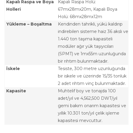
Kapalı Raspa ve Boya
Kapalı Raspa Holü:
Holleri
67mx28mx20m, Kapalı Boya
Holü: 68mx28mx12m
Yükleme – Boşaltma
Kendinden tahrikli, yükü kaldırıp
indirebilen sisteme haiz 36 akslı ve
1.440 ton taşıma kapasiteli
modüler ağır yük taşıyıcıları
(SPMT) ve 1mx55m uzunluğunda
bir rıhtım bulunmaktadır.
İskele
Tesiste, 300 metre uzunluğunda
bir iskele ve üzerinde 15/35 tonluk
2 adet rıhtım vinç bulunmaktadır.
Kapasite
Muhtelif boy ve tonajda 100
adet/yıl ve 4,562,500 DWT/yıl
gemi bakım onarım kapasitesi ve
yıllık 10.301 ton/yıl çelik işleme
kapasitesi mevcuttur.