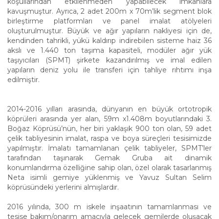
koşullarından etkilenmeden yapabilecek imkânlara
kavuşmuştur. Ayrıca, 2 adet 200m x 70m’lik segment blok
birleştirme platformları ve panel imalat atölyeleri
oluşturulmuştur. Büyük ve ağır yapıların nakliyesi için de,
kendinden tahrikli, yükü kaldırıp indirebilen sisteme haiz 36
akslı ve 1.440 ton taşıma kapasiteli, modüler ağır yük
taşıyıcıları (SPMT) şirkete kazandırılmış ve imal edilen
yapıların deniz yolu ile transferi için tahliye rıhtımı inşa
edilmiştir.
2014-2016 yılları arasında, dünyanın en büyük ortotropik
köprüleri arasında yer alan, 59m x1.408m boyutlarındaki 3.
Boğaz Köprüsü’nün, her biri yaklaşık 900 ton olan, 59 adet
çelik tabliyesinin imalat, raspa ve boya süreçleri tesisimizde
yapılmıştır. İmalatı tamamlanan çelik tabliyeler, SPMT’ler
tarafından taşınarak Gemak Gruba ait dinamik
konumlandırma özelliğine sahip olan, özel olarak tasarlanmış
Neta isimli gemiye yüklenmiş ve Yavuz Sultan Selim
köprüsündeki yerlerini almışlardır.
2016 yılında, 300 m iskele inşaatının tamamlanması ve
tesise bakım/onarım amacıyla gelecek gemilerde oluşacak